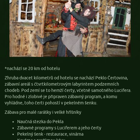
*nachází se 20 km od hotelu
Zhruba dvacet kilometrů od hotelu se nachází Peklo Čertovina,
zábavní areál s čtvrtkilometrovým labyrintem podzemních
chodeb. Pod zemí se to hemží čerty, včetně samotného Lucifera.
Pro hodné i zlobivé je připraven zábavný program, a komu
vyhládne, toho čerti pohostí v pekelném šenku.
Zábava pro malé rarášky i velké hříšníky
Naučná stezka do Pekla
Zábavné programy s Luciferem a jeho čerty
Pekelný šenk - restaurace, vinárna